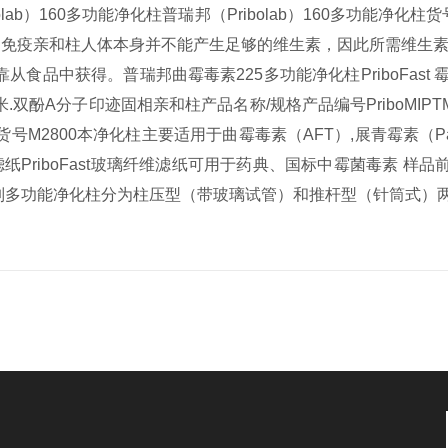
olab）160多功能净化柱
普瑞邦（Pribolab）160多功能净化
物素 免疫亲和柱
人体本身并不能产生足够的维生素，因此所需维生
靠从食品中获得。
普瑞邦曲霉毒素225多功能净化柱
PriboF
米.
双酚A分子印迹固相亲和柱
产品名称/规格产品编号PriboMI
化柱货号M2800本净化柱主要适用于曲霉毒素（AFT）,展青霉素（Pa
滤纸
PriboFast玻璃纤维滤纸可用于药典、国标中霉菌毒素 
ast 系列多功能净化柱分为柱压型（带玻璃试管）和推杆型（针筒