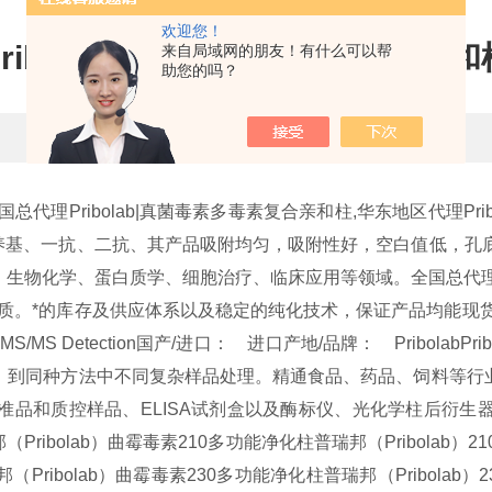
欢迎您！
Pribolab|真菌毒素多毒素复合亲和
来自局域网的朋友！有什么可以帮
助您的吗？
更新时间：2016-09-05 点击次数：313
总代理Pribolab|真菌毒素多毒素复合亲和柱,华东地区代理P
养基、一抗、二抗、其产品吸附均匀，吸附性好，空白值低，孔底
、生物化学、蛋白质学、细胞治疗、临床应用等领域。全国总代理
品质。*的库存及供应体系以及稳定的纯化技术，保证产品均能现
MS/MS Detection
国产/进口： 进口
产地/品牌： Pribolab
Pr
，到同种方法中不同复杂样品处理。精通食品、药品、饲料等行
准品和质控样品、ELISA试剂盒以及酶标仪、光化学柱后衍生
（Pribolab）曲霉毒素210多功能净化柱
普瑞邦（Pribolab
邦（Pribolab）曲霉毒素230多功能净化柱
普瑞邦（Pribola