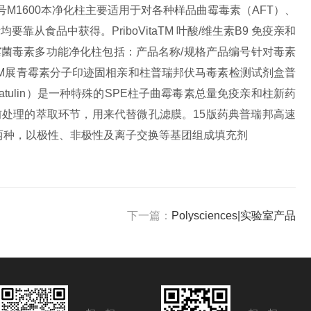
柱货号M1600本净化柱主要适用于对各种样品曲霉毒素（AFT）、
素均要靠从食品中获得。
PriboVitaTM 叶酸/维生素B9 免疫亲和
ast 霉菌毒素多功能净化柱包括：产品名称/规格产品编号针对毒素
PTM展青霉素分子印迹固相亲和柱
普瑞邦伏马毒素检测试剂盒
普
tulin）是一种特殊的SPE柱子
曲霉毒素总量免疫亲和柱新药
样品前处理的萃取环节，用来代替微孔滤膜。
15版药典普瑞邦高速
式）两种，以极性、非极性及离子交换等基团组成填充剂
下一篇：
Polysciences|实验室产品