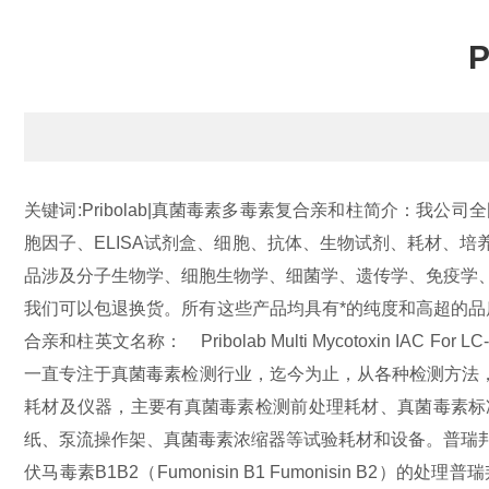
关键词:Pribolab|真菌毒素多毒素复合亲和柱
简介：我公司全国
胞因子、ELISA试剂盒、细胞、抗体、生物试剂、耗材、培
品涉及分子生物学、细胞生物学、细菌学、遗传学、免疫学
我们可以包退换货。所有这些产品均具有*的纯度和高超的
合亲和柱
英文名称： Pribolab Multi Mycotoxin IAC For LC-
一直专注于真菌毒素检测行业，迄今为止，从各种检测方法
耗材及仪器，主要有真菌毒素检测前处理耗材、真菌毒素标
纸、泵流操作架、真菌毒素浓缩器等试验耗材和设备。
普瑞邦
伏马毒素B1B2（Fumonisin B1 Fumonisin B2）的处理
普瑞