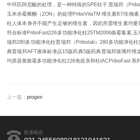
中环匹阿尼酸的处理，是一种特殊的SPE柱子.
普瑞邦（Prib
玉米赤霉烯酮（ZON）的处理
PriboVitaTM 维生素B7/生
柱
人体本身并不能产生足够的维生素，因此所需维生素均要
符合标准PriboFast226多功能净化柱25TM2006曲霉毒素,玉
瑞邦280多功能净化柱
普瑞邦（Pribolab）280多功能净
典
普瑞邦AFT液体标准品15版药典
5版药典普瑞邦玻璃纤维
均质器黄曲霉
多功能净化柱226免疫亲和柱IAC
PriboF
上一篇：
progen
联系电话