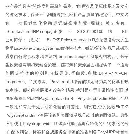
些产品均具有*的纯度和高超的品质。*的库存及供应体系以及稳定
的纯化技术，保证产品均能现货供应和产品质量的稳定性。
中文名
称 辣根过氧化物酶标记链霉亲和素(现货）
英文名称
Streptavidin HRP conjugate
货 号 20 201 001
规 格 KIT
公司简介：（现货）
BioTeZ Polystreptavidin R涂层设备
今天的生
物学Lab-on-a-Chip-Systems,微流控芯片、微流控设备,珠子或磁珠
通常由链霉亲和素增强涂料functionalise表面和微观结构。小分子
生物素链霉亲和素结合紧密。链霉亲和素涂层固相提供了一个通用
的固定抗体的检测和分析原则,蛋白质,多肽,DNA,RNA,PCR-
fragments、半抗原等。
Polystrept R结合的绑定能力高的化学和热
稳定性。额外的涂层服务改善的结果,特别是对于非常惰性表面,以
确保高质量的涂料Polystreptavidin R。
Polystreptavidin R提供产品
一致性和有助于减少诊断化验的可变性。测试它,使的比较BioTeZ
Polystreptavidin R涂层设备和表面激活珠子或其他表面激活。
典型
应用使用Polystreptavidin R:试管化验,隔离和净化的生物素化的分
子,配体耦合。
标签和合成服务
合标签的准备
制备Poly-HRP标签
制