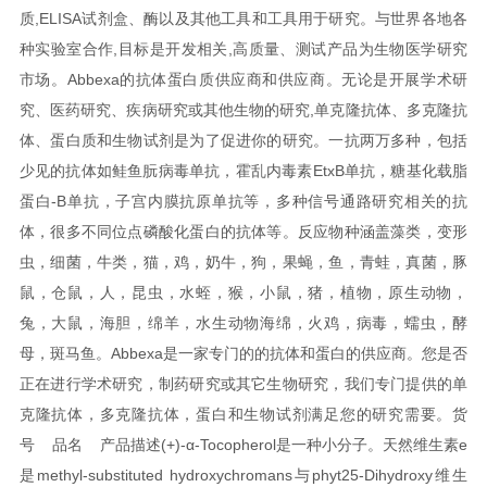
质,ELISA试剂盒、酶以及其他工具和工具用于研究。与世界各地各
种实验室合作,目标是开发相关,高质量、测试产品为生物医学研究
市场。
Abbexa的抗体蛋白质供应商和供应商。无论是开展学术研
究、医药研究、疾病研究或其他生物的研究,单克隆抗体、多克隆抗
体、蛋白质和生物试剂是为了促进你的研究。
一抗两万多种，包括
少见的抗体如鲑鱼朊病毒单抗，霍乱内毒素EtxB单抗，糖基化载脂
蛋白-B单抗，子宫内膜抗原单抗等，多种信号通路研究相关的抗
体，很多不同位点磷酸化蛋白的抗体等。反应物种涵盖藻类，变形
虫，细菌，牛类，猫，鸡，奶牛，狗，果蝇，鱼，青蛙，真菌，豚
鼠，仓鼠，人，昆虫，水蛭，猴，小鼠，猪，植物，原生动物，
兔，大鼠，海胆，绵羊，水生动物海绵，火鸡，病毒，蠕虫，酵
母，斑马鱼。
Abbexa是一家专门的的抗体和蛋白的供应商。您是否
正在进行学术研究，制药研究或其它生物研究，我们专门提供的单
克隆抗体，多克隆抗体，蛋白和生物试剂满足您的研究需要。
货
号 品名 产品描述
(+)-α-Tocopherol是一种小分子。天然维生素e
是methyl-substituted hydroxychromans与phyt
25-Dihydroxy维生